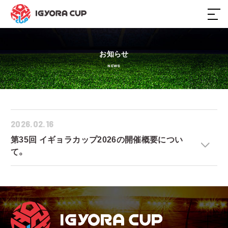
ホーム
お知らせ
NEWS
大会概要
日程・結果
2026.02.16
参加チーム
第35回 イギョラカップ2026の開催概要につい
て。
スポンサー
過去大会