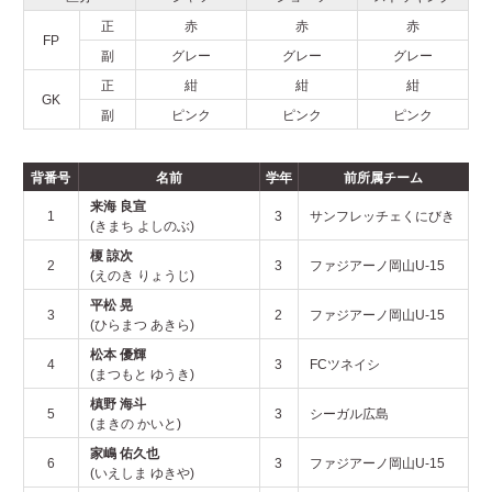
2025年
正
赤
赤
赤
FP
副
グレー
グレー
グレー
2024年
正
紺
紺
紺
GK
副
ピンク
ピンク
ピンク
2023年
背番号
名前
学年
前所属チーム
2022年
来海 良宣
1
3
サンフレッチェくにびき
(きまち よしのぶ)
榎 諒次
2
3
ファジアーノ岡山U-15
2021年
(えのき りょうじ)
平松 晃
3
2
ファジアーノ岡山U-15
(ひらまつ あきら)
お問い合わせ
松本 優輝
4
3
FCツネイシ
(まつもと ゆうき)
槙野 海斗
5
3
シーガル広島
(まきの かいと)
家嶋 佑久也
6
3
ファジアーノ岡山U-15
(いえしま ゆきや)