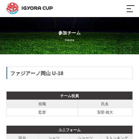
ホーム
参加チーム
TEAMS
大会概要
日程・結果
ファジアーノ岡山 U-18
参加チーム
チーム役員
スポンサー
役職
氏名
監督
安部 雄大
過去大会
ユニフォーム
区分
シャツ
ショーツ
ストッキング