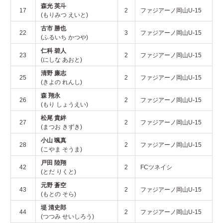
森光 英斗
17
2
ファジアーノ岡山U-15
(もりみつ えいと)
古市 勝也
22
3
ファジアーノ岡山U-15
(ふるいち かつや)
仁科 碧人
23
2
ファジアーノ岡山U-15
(にしな あおと)
清野 廉志
25
2
ファジアーノ岡山U-15
(きよの れんし)
森 翔永
26
2
ファジアーノ岡山U-15
(もり しょうえい)
松尾 貴絆
27
2
ファジアーノ岡山U-15
(まつお きずき)
小山 颯真
28
2
ファジアーノ岡山U-15
(こやま そうま)
戸田 陸翔
42
2
FCツネイシ
(とだ りくと)
元野 蒼空
43
2
ファジアーノ岡山U-15
(もとの そら)
堤 清史郎
44
2
ファジアーノ岡山U-15
(つつみ せいしろう)