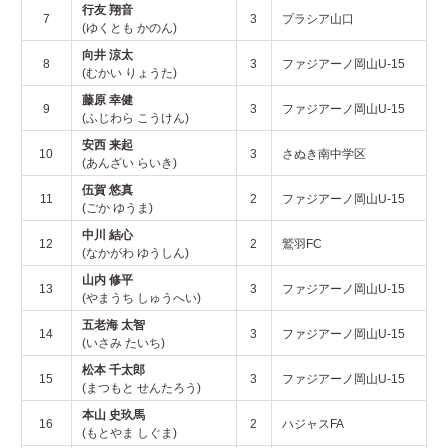
行友 翔音
7
3
プラシア山口
(ゆくとも かのん)
向井 涼太
8
3
ファジアーノ岡山U-15
(むかい りょうた)
藤原 幸健
9
3
ファジアーノ岡山U-15
(ふじわら こうけん)
安西 来起
10
3
さぬき南中学区
(あんざい らいき)
伍賀 悠真
11
2
ファジアーノ岡山U-15
(ごか ゆうま)
中川 結心
12
2
鷲羽FC
(なかがわ ゆうしん)
山内 修平
13
3
ファジアーノ岡山U-15
(やまうち しゅうへい)
五老海 太智
14
3
ファジアーノ岡山U-15
(いさみ たいち)
松本 千太郎
15
3
ファジアーノ岡山U-15
(まつもと せんたろう)
本山 史玖馬
16
2
ハジャスFA
(もとやま しぐま)