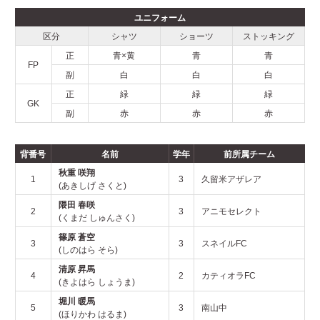
2025年
ユニフォーム
区分
シャツ
ショーツ
ストッキング
2024年
正
青×黄
青
青
FP
副
白
白
白
2023年
正
緑
緑
緑
GK
副
赤
赤
赤
2022年
背番号
名前
学年
前所属チーム
秋重 咲翔
2021年
1
3
久留米アザレア
(あきしげ さくと)
隈田 春咲
2
3
アニモセレクト
(くまだ しゅんさく)
お問い合わせ
篠原 蒼空
3
3
スネイルFC
(しのはら そら)
清原 昇馬
4
2
カティオラFC
(きよはら しょうま)
堀川 暖馬
5
3
南山中
(ほりかわ はるま)