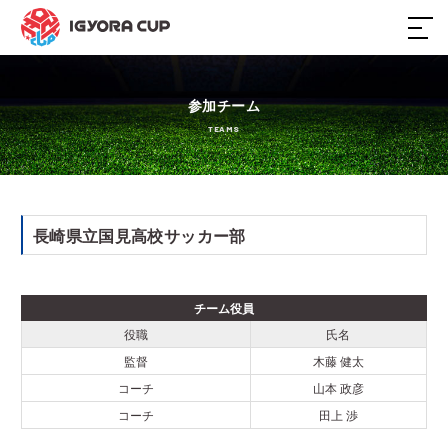
ホーム
参加チーム
TEAMS
大会概要
日程・結果
長崎県立国見高校サッカー部
参加チーム
チーム役員
スポンサー
役職
氏名
監督
木藤 健太
過去大会
コーチ
山本 政彦
コーチ
田上 渉