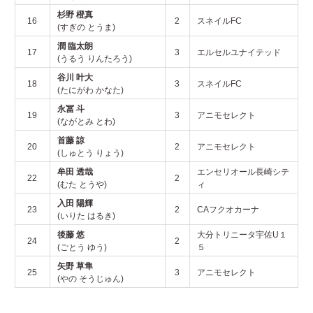
杉野 橙真
16
2
スネイルFC
(すぎの とうま)
潤 臨太朗
17
3
エルセルユナイテッド
(うるう りんたろう)
谷川 叶大
18
3
スネイルFC
(たにがわ かなた)
永冨 斗
19
3
アニモセレクト
(ながとみ とわ)
首藤 諒
20
2
アニモセレクト
(しゅとう りょう)
牟田 透哉
エンセリオール長崎シテ
22
2
(むた とうや)
ィ
入田 陽輝
23
2
CAフクオカーナ
(いりた はるき)
後藤 悠
大分トリニータ宇佐U１
24
2
(ごとう ゆう)
５
矢野 草隼
25
3
アニモセレクト
(やの そうじゅん)