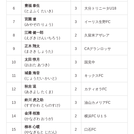
豊福 泰生
6
3
大分トリニータU18
(とよふく たいき)
宮園 遼
7
3
イーリス生野FC
(みやぞの りょう)
江﨑 健一郎
8
2
久留米アザレア
(えざき けんいちろう)
正木 翔太
9
3
CAグランロッサ
(まさき しょうた)
太田 惇月
10
3
国見中
(おおた あつき)
城䑓 海音
11
3
キックスFC
(じょうだい かいと)
秋吉 逞
12
2
カティオラFC
(あきよし たくま)
鈴川 虎之助
13
3
油山カメリアFC
(すずかわ とらのすけ)
金澤 桜雅
14
2
横浜FC U１５
(かなざわ おうが)
柳本 心暖
15
2
口石FC
(やなぎもと じだん)