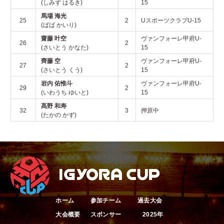
(しみず はるき)
15
馬場 海光
25
2
UスポーツクラブU-15
(ばば かいり)
齋藤 叶空
ヴァンフォーレ甲府U-
26
2
(さいとう かなた)
15
齊藤 空
ヴァンフォーレ甲府U-
27
2
(さいとう くう)
15
岩内 佑惟斗
ヴァンフォーレ甲府U-
29
2
(いわうち ゆいと)
15
髙野 和寿
32
3
押原中
(たかの かず)
ホーム
参加チーム
過去大会
大会概要
スポンサー
2025年