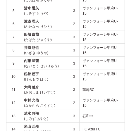
(しのはら さくや)
15
清水 透矢
ヴァンフォーレ甲府U-
5
3
(しみず とうや)
15
渡邉 理人
ヴァンフォーレ甲府U-
6
2
(わたなべ りひと)
15
田畑 白哉
ヴァンフォーレ甲府U-
7
3
(たばた びゃくや)
15
井﨑 悠也
ヴァンフォーレ甲府U-
8
3
(いざき ゆうや)
15
内藤 星龍
ヴァンフォーレ甲府U-
9
3
(ないとう せいりゅう)
15
釼持 芭宇
ヴァンフォーレ甲府U-
10
3
(けんもつ はう)
15
大嶋 啓介
11
3
韮崎SC
(おおしま けいすけ)
中村 光佑
ヴァンフォーレ甲府U-
12
2
(なかむら こうすけ)
15
清水 彩翔
13
3
石和中
(しみず あやと)
米山 岳歩
14
3
FC Azul FC