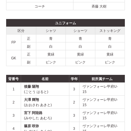
2025年
コーチ
斉藤 大樹
2024年
ユニフォーム
区分
シャツ
ショーツ
ストッキング
2023年
正
青
青
青
FP
副
白
白
白
2022年
正
黄緑
黄緑
黄緑
GK
副
ピンク
ピンク
ピンク
2021年
背番号
名前
学年
前所属チーム
後藤 陽翔
ヴァンフォーレ甲府U-
1
3
お問い合わせ
(ごとう はると)
15
大澤 輝翔
ヴァンフォーレ甲府U-
2
2
(おおさわ あきと)
15
宮下 阿陸路
ヴァンフォーレ甲府U-
3
3
(みやした あむろ)
15
篠原 咲弥
ヴァンフォーレ甲府U-
4
3