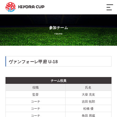
ホーム
参加チーム
TEAMS
大会概要
日程・結果
ヴァンフォーレ甲府 U-18
参加チーム
チーム役員
スポンサー
役職
氏名
監督
大柴 克友
過去大会
コーチ
吉田 拓郎
コーチ
松橋 優
コーチ
角田 周蔵