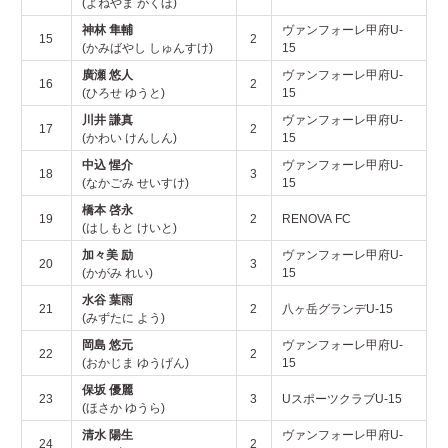
(よねやま がくほ)
神林 隼輔
ヴァンフォーレ甲府U-
15
2
(かみばやし しゅんすけ)
15
廣瀬 悠人
ヴァンフォーレ甲府U-
16
2
(ひろせ ゆうと)
15
川井 謙真
ヴァンフォーレ甲府U-
17
2
(かわい けんしん)
15
中込 惺介
ヴァンフォーレ甲府U-
18
3
(なかごみ せいすけ)
15
橋本 啓永
19
2
RENOVA FC
(はしもと けいと)
加々美 励
ヴァンフォーレ甲府U-
20
3
(かがみ れい)
15
水谷 葉雨
21
2
八ヶ岳グランデU-15
(みずたに よう)
岡島 悠元
ヴァンフォーレ甲府U-
22
2
(おかじま ゆうげん)
15
保坂 優麗
23
3
UスポーツクラブU-15
(ほさか ゆうら)
清水 陽生
ヴァンフォーレ甲府U-
24
2