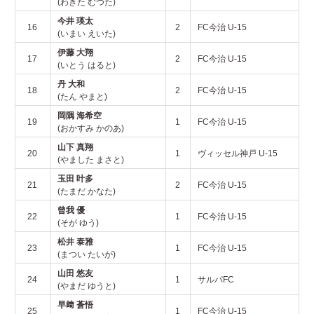
(わきた むつた)
今井 瑛太
16
2
FC今治 U-15
(いまい えいた)
伊藤 大翔
17
2
FC今治 U-15
(いとう はると)
丹 大和
18
2
FC今治 U-15
(たん やまと)
岡隅 海希空
19
1
FC今治 U-15
(おかすみ かのあ)
山下 真翔
20
1
ヴィッセル神戸 U-15
(やました まさと)
玉田 叶多
21
2
FC今治 U-15
(たまだ かなた)
曾我 優
22
1
FC今治 U-15
(そが ゆう)
松井 泰雅
23
1
FC今治 U-15
(まつい たいが)
山田 悠友
24
1
サルパFC
(やまだ ゆうと)
早﨑 蒼悟
25
1
FC今治 U-15