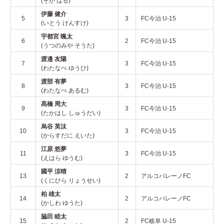
(そが はる)
伊藤 健介
5
3
FC今治 U-15
(いとう けんすけ)
宇都宮 颯太
6
2
FC今治 U-15
(うつのみや そうた)
渡邉 友陽
7
3
FC今治 U-15
(わたなべ ゆうひ)
渡部 有夢
8
3
FC今治 U-15
(わたなべ あるむ)
髙橋 周大
9
3
FC今治 U-15
(たかはし しゅうだい)
烏谷 英汰
10
3
FC今治 U-15
(からすだに えいた)
江原 悠夢
11
3
FC今治 U-15
(えはら ゆうむ)
國平 涼晴
13
2
アルコバレーノFC
(くにひら りょうせい)
柏 雄太
14
2
アルコバレーノFC
(かしわ ゆうた)
脇田 睦太
15
2
FC岐阜 U-15