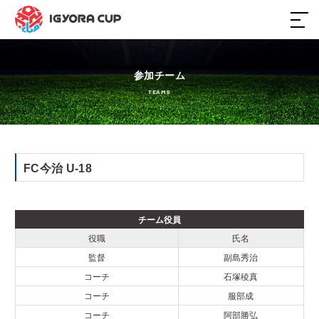
ホーム
参加チーム
TEAMS
大会概要
日程・結果
FC今治 U-18
参加チーム
チーム役員
スポンサー
役職
氏名
監督
副島秀治
過去大会
コーチ
石塚稜真
コーチ
服部成
コーチ
阿部勝弘