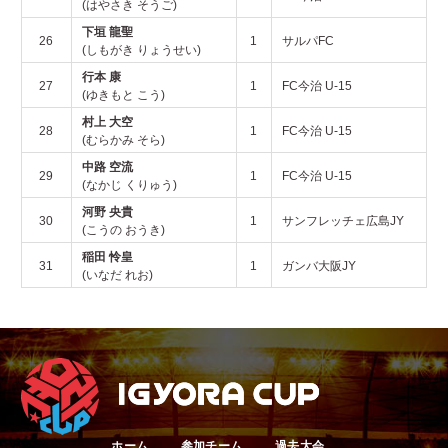
(はやさき そうご)
下垣 龍聖
26
1
サルパFC
(しもがき りょうせい)
行本 康
27
1
FC今治 U-15
(ゆきもと こう)
村上 大空
28
1
FC今治 U-15
(むらかみ そら)
中路 空流
29
1
FC今治 U-15
(なかじ くりゅう)
河野 央貴
30
1
サンフレッチェ広島JY
(こうの おうき)
稲田 怜皇
31
1
ガンバ大阪JY
(いなだ れお)
ホーム
参加チーム
過去大会