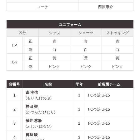
2025年
コーチ
西原康介
2024年
ユニフォーム
区分
シャツ
ショーツ
ストッキング
2023年
正
青
青
青
FP
副
白
白
白
2022年
正
黄
黄
黄
GK
副
ピンク
ピンク
ピンク
2021年
背番号
名前
学年
前所属チーム
森 洸信
1
3
FC今治 U-15
お問い合わせ
(もり たけのぶ)
桂田 聖
2
3
FC今治 U-15
(かつらだ ひじり)
藤井 悠陽
3
2
FC今治 U-15
(ふじい はるひ)
曾我 暖
4
3
FC今治 U-15